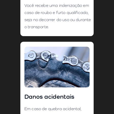
Você recebe uma indenização em
caso de roubo e furto qualificado,
seja no decorrer do uso ou durante
o transporte.
Danos acidentais
Em caso de quebra acidental,