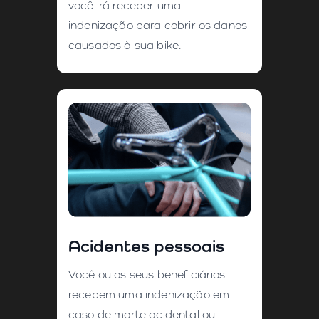
você irá receber uma
indenização para cobrir os danos
causados à sua bike.
Acidentes pessoais
Você ou os seus beneficiários
recebem uma indenização em
caso de morte acidental ou