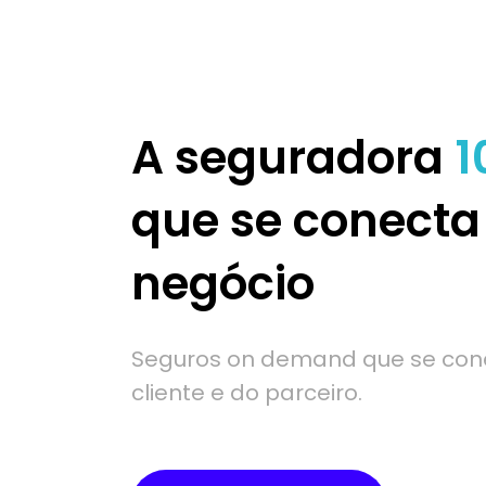
A seguradora
1
que se conecta
negócio
Seguros on demand que se con
cliente e do parceiro.