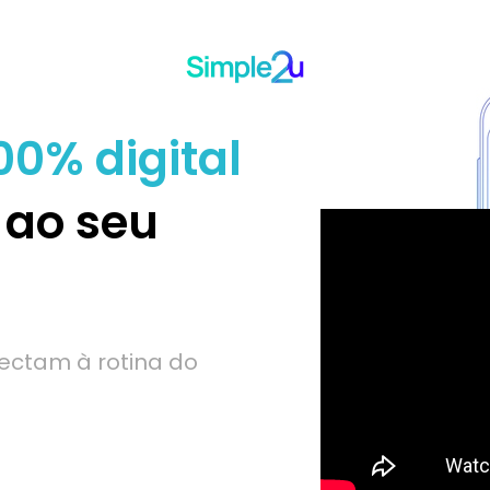
00% digital
 ao seu
ectam à rotina do